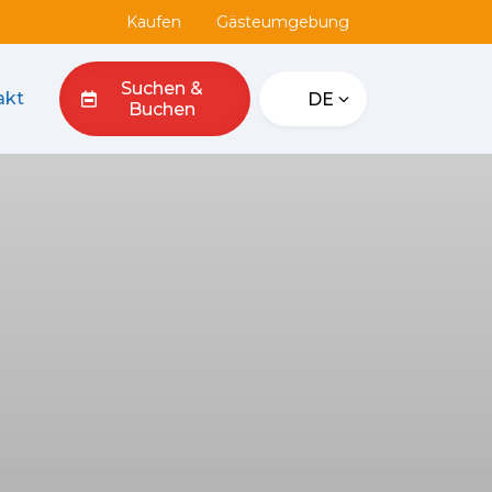
Kaufen
Gästeumgebung
Suchen &
akt
DE
Buchen