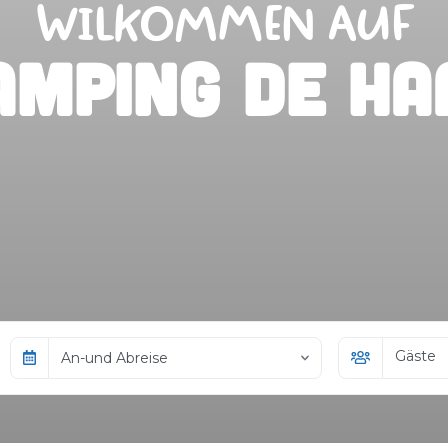
WILKOMMEN AUF
amping de Ha
Gäste
An-und Abreise