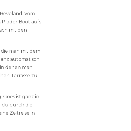
-Beveland. Vom
P oder Boot aufs
ach mit den
r die man mit dem
ganz automatisch
 in denen man
chen Terrasse zu
 Goes ist ganz in
t du durch die
ine Zeitreise in