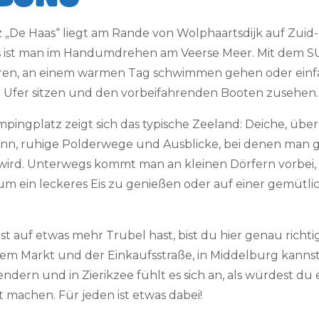
 „De Haas“ liegt am Rande von Wolphaartsdijk auf Zuid
 ist man im Handumdrehen am Veerse Meer. Mit dem SU
ren, an einem warmen Tag schwimmen gehen oder einf
 Ufer sitzen und den vorbeifahrenden Booten zusehen.
ingplatz zeigt sich das typische Zeeland: Deiche, übe
ann, ruhige Polderwege und Ausblicke, bei denen man 
wird. Unterwegs kommt man an kleinen Dörfern vorbei,
um ein leckeres Eis zu genießen oder auf einer gemütli
 auf etwas mehr Trubel hast, bist du hier genau richtig.
nem Markt und der Einkaufsstraße, in Middelburg kanns
ndern und in Zierikzee fühlt es sich an, als würdest du e
 machen. Für jeden ist etwas dabei!