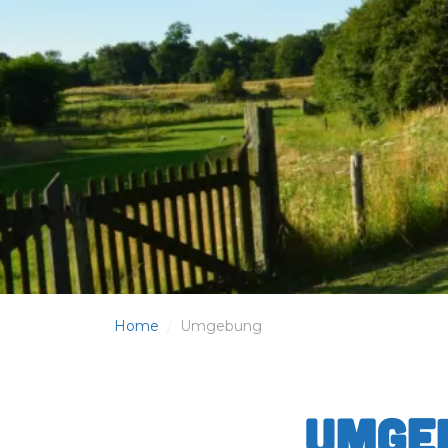
Home
/
Umgebung
Umge