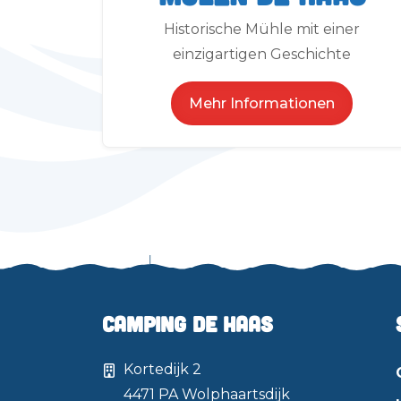
Historische Mühle mit einer
einzigartigen Geschichte
Mehr Informationen
Camping de Haas
Kortedijk 2
4471 PA
Wolphaartsdijk