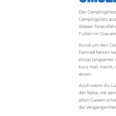
Der Campingplatz
Campingplatz aus
Wasser hinausfah
Füßen im Gras am
Rund um den Camp
Fahrrad fahren k
etwas langsamer 
kurz Halt macht, 
sitzen.
Auch wenn du Lust
der Nähe, mit sei
alten Gassen schle
die Vergangenheit