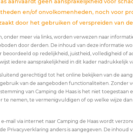
s aanvaardt geen aansprakelijkheid voor schad
istheden en/of onvolkomenheden, noch voor pr
aakt door het gebruiken of verspreiden van de
, onder meer via links, worden verwezen naar informati
geboden door derden. De inhoud van deze informatie w
 beoordeeld op redelijkheid, juistheid, volledigheid of ac
wijst iedere aansprakelijkheid in dit kader nadrukkelijk 
tsluitend gerechtigd tot het online bekijken van de aa
 gebruik van de aangeboden functionaliteiten. Zonder 
oestemming van Camping de Haas
is het niet toegestaan 
ver te nemen, te vermenigvuldigen of op welke wijze dan
r e-mail via internet naar Camping de Haas
wordt verzond
in de Privacyverklaring anders is aangegeven. De inhoud 