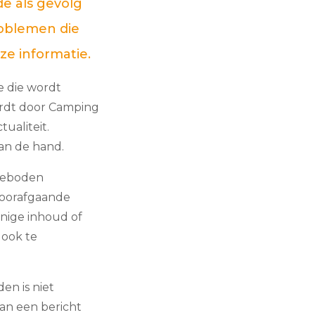
e als gevolg
oblemen die
ze informatie.
e die wordt
ordt door Camping
tualiteit.
van de hand.
ngeboden
voorafgaande
enige inhoud of
 ook te
en is niet
van een bericht