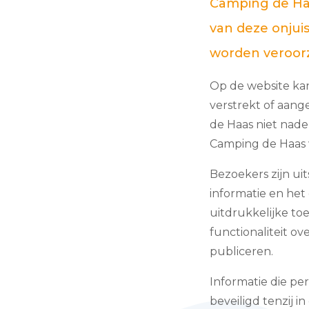
Camping de Haa
van deze onju
worden veroorz
Op de website kan
verstrekt of aan
de Haas
niet nader
Camping de Haas
Bezoekers zijn ui
informatie en het
uitdrukkelijke t
functionaliteit o
publiceren.
Informatie die pe
beveiligd tenzij 