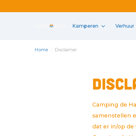
Kamperen
Verhuur
Camping de Haas logo
Home
/
Disclaimer
Discl
Camping de Haa
samenstellen e
dat er in/op d