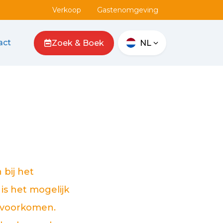
Verkoop
Gastenomgeving
act
Zoek & Boek
NL
bij het
s het mogelijk
 voorkomen.