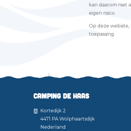
kan daarom niet 
eigen risico.
Op deze website, 
toepassing.
Camping de Haas
Kortedijk 2
4471 PA
Wolphaartsdijk
Nederland