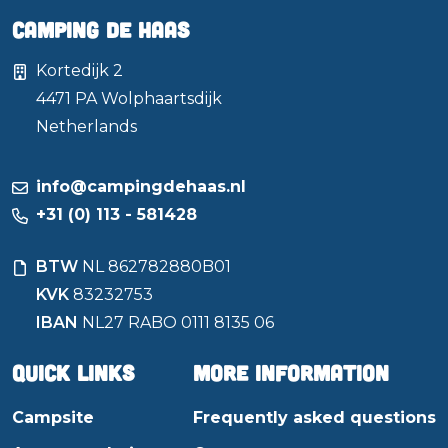
Camping de Haas
Kortedijk 2
4471 PA
Wolphaartsdijk
Netherlands
info@campingdehaas.nl
+31 (0) 113 - 581428
BTW
NL 862782880B01
KVK
83232753
IBAN
NL27 RABO 0111 8135 06
Quick links
More information
Campsite
Frequently asked questions